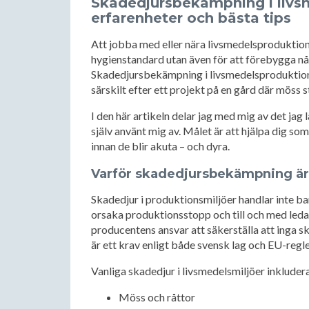
Skadedjursbekämpning i livs
erfarenheter och bästa tips
Att jobba med eller nära livsmedelsproduktion i
hygienstandard utan även för att förebygga någo
Skadedjursbekämpning i livsmedelsproduktion ä
särskilt efter ett projekt på en gård där möss st
I den här artikeln delar jag med mig av det jag 
själv använt mig av. Målet är att hjälpa dig 
innan de blir akuta – och dyra.
Varför skadedjursbekämpning är 
Skadedjur i produktionsmiljöer handlar inte ba
orsaka produktionsstopp och till och med leda t
producentens ansvar att säkerställa att inga 
är ett krav enligt både svensk lag och EU-regle
Vanliga skadedjur i livsmedelsmiljöer inkludera
Möss och råttor