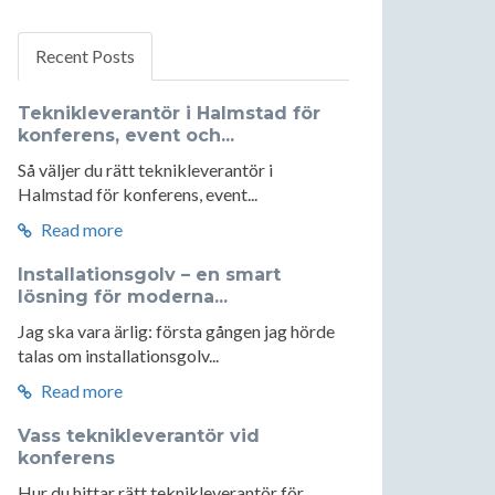
Recent Posts
Teknikleverantör i Halmstad för
konferens, event och...
Så väljer du rätt teknikleverantör i
Halmstad för konferens, event...
Read more
Installationsgolv – en smart
lösning för moderna...
Jag ska vara ärlig: första gången jag hörde
talas om installationsgolv...
Read more
Vass teknikleverantör vid
konferens
Hur du hittar rätt teknikleverantör för