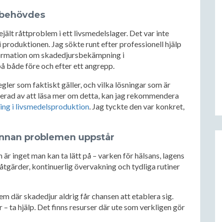
t behövdes
ejält råttproblem i ett livsmedelslager. Det var inte
i produktionen. Jag sökte runt efter professionell hjälp
information om skadedjursbekämpning i
 både före och efter ett angrepp.
egler som faktiskt gäller, och vilka lösningar som är
serad av att läsa mer om detta, kan jag rekommendera
ng i livsmedelsproduktion
. Jag tyckte den var konkret,
innan problemen uppstår
r inget man kan ta lätt på – varken för hälsans, lagens
tgärder, kontinuerlig övervakning och tydliga rutiner
em där skadedjur aldrig får chansen att etablera sig.
– ta hjälp. Det finns resurser där ute som verkligen gör