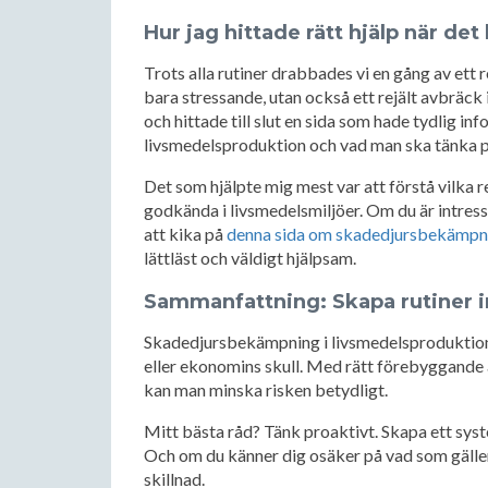
Hur jag hittade rätt hjälp när de
Trots alla rutiner drabbades vi en gång av ett r
bara stressande, utan också ett rejält avbräck 
och hittade till slut en sida som hade tydlig 
livsmedelsproduktion och vad man ska tänka på
Det som hjälpte mig mest var att förstå vilka r
godkända i livsmedelsmiljöer. Om du är intres
att kika på
denna sida om skadedjursbekämpni
lättläst och väldigt hjälpsam.
Sammanfattning: Skapa rutiner 
Skadedjursbekämpning i livsmedelsproduktion ä
eller ekonomins skull. Med rätt förebyggande å
kan man minska risken betydligt.
Mitt bästa råd? Tänk proaktivt. Skapa ett syst
Och om du känner dig osäker på vad som gäller 
skillnad.