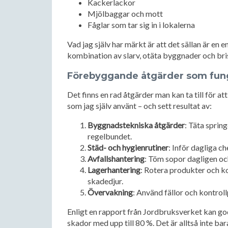
Kackerlackor
Mjölbaggar och mott
Fåglar som tar sig in i lokalerna
Vad jag själv har märkt är att det sällan är en
kombination av slarv, otäta byggnader och bris
Förebyggande åtgärder som fung
Det finns en rad åtgärder man kan ta till för a
som jag själv använt – och sett resultat av:
Byggnadstekniska åtgärder
: Täta spring
regelbundet.
Städ- och hygienrutiner
: Inför dagliga c
Avfallshantering
: Töm sopor dagligen oc
Lagerhantering
: Rotera produkter och ko
skadedjur.
Övervakning
: Använd fällor och kontro
Enligt en rapport från Jordbruksverket kan g
skador med upp till 80 %. Det är alltså inte b