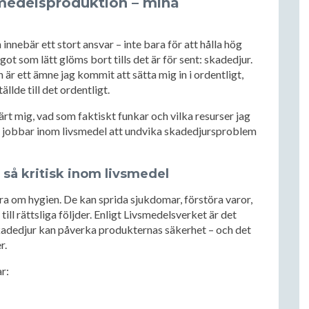
medelsproduktion – mina
nnebär ett stort ansvar – inte bara för att hålla hög
t som lätt glöms bort tills det är för sent: skadedjur.
r ett ämne jag kommit att sätta mig in i ordentligt,
ällde till det ordentligt.
lärt mig, vad som faktiskt funkar och vilka resurser jag
som jobbar inom livsmedel att undvika skadedjursproblem
så kritisk inom livsmedel
ra om hygien. De kan sprida sjukdomar, förstöra varor,
ill rättsliga följder. Enligt Livsmedelsverket är det
skadedjur kan påverka produkternas säkerhet – och det
r.
r: