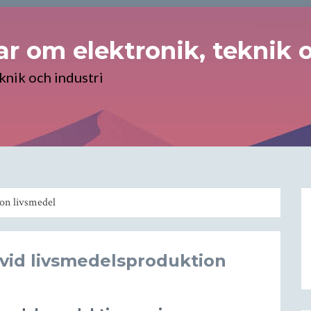
r om elektronik, teknik o
knik och industri
ion livsmedel
id livsmedelsproduktion