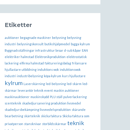
Etiketter
auktioner
begagnade maskiner
belysning
belysning
industri
belysningskonsult
butikshjälpmedel
bygga kylrum
Byggnadsställningar infrastruktur broar
d-sub kåpor
EAN
elektriker halmstad
Elektronikproduktion
elektrostatisk
lackering
elfirma halmstad
faktureringsbolag
frilansare
hjullastare utbildning
induktions wok
induktionswok
industri
industribelysning
köpa kylrum
kurs hjullastare
kylrum
Laserskärning
led-belysning
led-skärm
led-
skärmar
leverantör teknik event
maskin auktioner
maskinauktioner
maskinskydd
PLU ställ
pulverlackering
scenteknik
skadedjursanering produktion livsmedel
skadedjursbekämpning livsmedelsproduktion
skärande
bearbetning
skärteknik
skicka faktura
Skicka faktura som
teknik
privatperson
stansknivar
storbildsskärmar