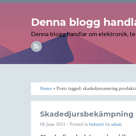
Denna blogg handla
Denna blogg handlar om elektronik, te
Home
» Posts tagged: skadedjursanering produkt
Skadedjursbekämpning v
08 June 2025
- Posted in
Industri
by
adam