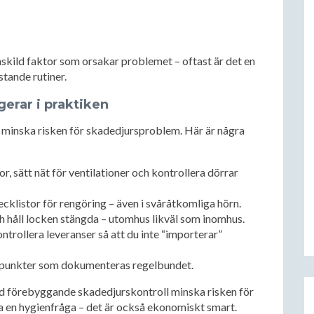
 enskild faktor som orsakar problemet – oftast är det en
tande rutiner.
erar i praktiken
tt minska risken för skadedjursproblem. Här är några
or, sätt nät för ventilationer och kontrollera dörrar
hecklistor för rengöring – även i svåråtkomliga hörn.
h håll locken stängda – utomhus likväl som inomhus.
ntrollera leveranser så att du inte “importerar”
llpunkter som dokumenteras regelbundet.
od förebyggande skadedjurskontroll minska risken för
ara en hygienfråga – det är också ekonomiskt smart.