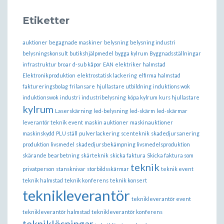
Etiketter
auktioner
begagnade maskiner
belysning
belysning industri
belysningskonsult
butikshjälpmedel
bygga kylrum
Byggnadsställningar
infrastruktur broar
d-sub kåpor
EAN
elektriker halmstad
Elektronikproduktion
elektrostatisk lackering
elfirma halmstad
faktureringsbolag
frilansare
hjullastare utbildning
induktions wok
induktionswok
industri
industribelysning
köpa kylrum
kurs hjullastare
kylrum
Laserskärning
led-belysning
led-skärm
led-skärmar
leverantör teknik event
maskin auktioner
maskinauktioner
maskinskydd
PLU ställ
pulverlackering
scenteknik
skadedjursanering
produktion livsmedel
skadedjursbekämpning livsmedelsproduktion
skärande bearbetning
skärteknik
skicka faktura
Skicka faktura som
teknik
privatperson
stansknivar
storbildsskärmar
teknik event
teknik halmstad
teknik konferens
teknik konsert
teknikleverantör
teknikleverantör event
teknikleverantör halmstad
teknikleverantör konferens
tekniklösningar