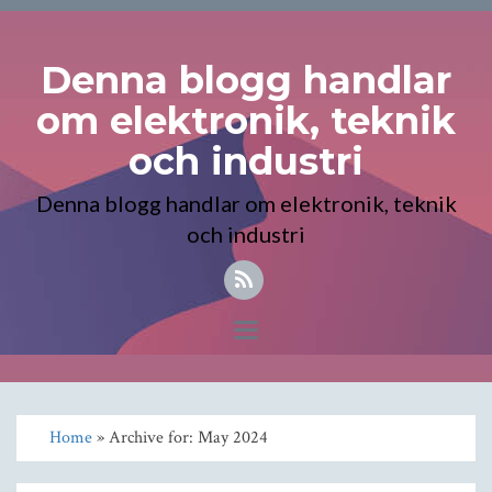
Denna blogg handlar
om elektronik, teknik
och industri
Denna blogg handlar om elektronik, teknik
och industri
Toggle
navigation
Home
» Archive for: May 2024