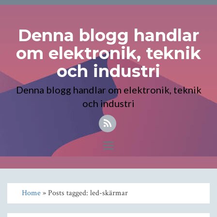
Denna blogg handlar
om elektronik, teknik
och industri
Denna blogg handlar om elektronik, teknik
och industri
Toggle
navigation
Home
» Posts tagged: led-skärmar