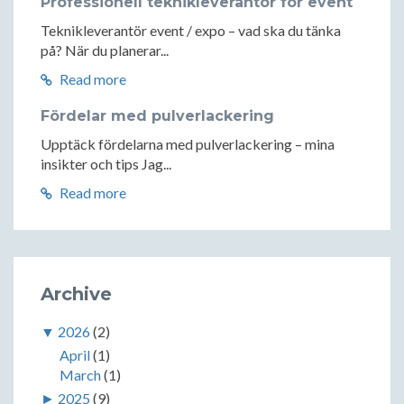
Professionell teknikleverantör för event
Teknikleverantör event / expo – vad ska du tänka
på? När du planerar...
Read more
Fördelar med pulverlackering
Upptäck fördelarna med pulverlackering – mina
insikter och tips Jag...
Read more
Archive
▼
2026
(2)
April
(1)
March
(1)
►
2025
(9)