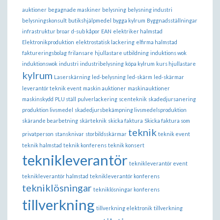
auktioner
begagnade maskiner
belysning
belysning industri
belysningskonsult
butikshjälpmedel
bygga kylrum
Byggnadsställningar
infrastruktur broar
d-sub kåpor
EAN
elektriker halmstad
Elektronikproduktion
elektrostatisk lackering
elfirma halmstad
faktureringsbolag
frilansare
hjullastare utbildning
induktions wok
induktionswok
industri
industribelysning
köpa kylrum
kurs hjullastare
kylrum
Laserskärning
led-belysning
led-skärm
led-skärmar
leverantör teknik event
maskin auktioner
maskinauktioner
maskinskydd
PLU ställ
pulverlackering
scenteknik
skadedjursanering
produktion livsmedel
skadedjursbekämpning livsmedelsproduktion
skärande bearbetning
skärteknik
skicka faktura
Skicka faktura som
teknik
privatperson
stansknivar
storbildsskärmar
teknik event
teknik halmstad
teknik konferens
teknik konsert
teknikleverantör
teknikleverantör event
teknikleverantör halmstad
teknikleverantör konferens
tekniklösningar
tekniklösningar konferens
tillverkning
tillverkning elektronik
tillverkning